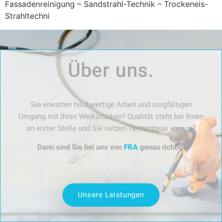
Fassadenreinigung – Sandstrahl-Technik – Trockeneis-
Strahltechni
Über uns.​
Sie erwarten hochwertige Arbeit und sorgfältigen
Umgang mit Ihren Werkstücken? Qualität steht bei Ihnen
an erster Stelle und Sie setzen Termintreue voraus?
Dann sind Sie bei uns von
FRA
genau richtig!
Unsere Leistungen